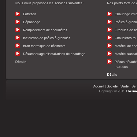
Nous vous proposons les services suivantes :
Nos points forts de 
Entretien
Chauffage infr
Dépannage
Poêles à granu
Remplacement de chaudières
Granulés de bo
Installation de poêles à granulés
Chaudières to
Bilan thermique de bâtiments
Matériel de ch
Désambouage d'installations de chauffage
Matériel sanitai
Détails
Pièces détaché
marques
D?ails
Accueil
|
Société
|
Vente
|
Ser
Copyright © 2011
Thermo