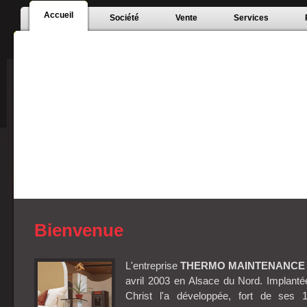
Accueil
Société
Vente
Services
Bienvenue
L'entreprise
THERMO MAINTENANCE
avril 2003 en Alsace du Nord. Impla
Christ l'a développée, fort de ses 